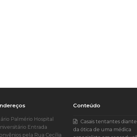
ndereços
Conteúdo
ário Palmério Hospital
Casais tentantes diante
niversitário Entrada
da ótica de uma médica
onvênios pela Rua Cecília