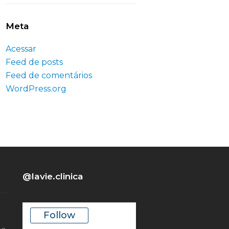
Meta
Acessar
Feed de posts
Feed de comentários
WordPress.org
@lavie.clinica
Follow