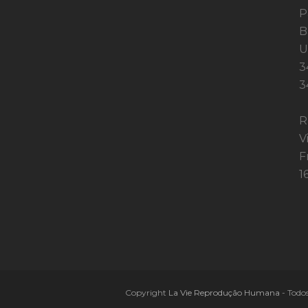
P
B
U
3
3
R
V
F
1
Copyright
La Vie Reprodução Humana
- Todos