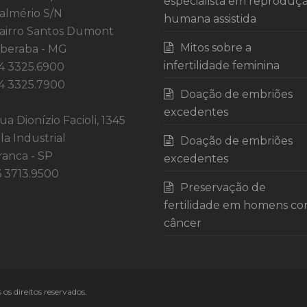
especialista em reproduç
almério S/N
humana assistida
airro Santos Dumont
Mitos sobre a
beraba - MG
infertilidade feminina
4 3325.6900
4 3325.7900
Doação de embriões
excedentes
ua Dionízio Facioli, 1345
ila Industrial
Doação de embriões
ranca - SP
excedentes
6 3713.9500
Preservação de
fertilidade em homens c
câncer
 os direitos reservados.