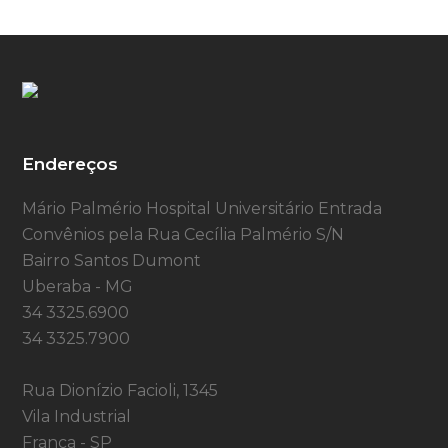
Endereços
Mário Palmério Hospital Universitário Entrada
Convênios pela Rua Cecília Palmério S/N
Bairro Santos Dumont
Uberaba - MG
34 3325.6900
34 3325.7900
Rua Dionízio Facioli, 1345
Vila Industrial
Franca - SP